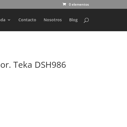
0 elementos
nda
Contacto
Nosotros
Blog
or. Teka DSH986