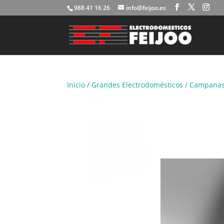
988 41 16 26
info@feijoo.es
Inicio
/
Grandes Electrodomésticos
/
Campana