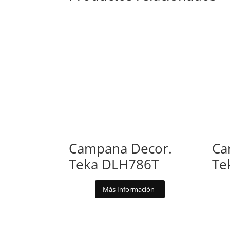
Campana Decor.
Ca
Teka DLH786T
Te
Más Información