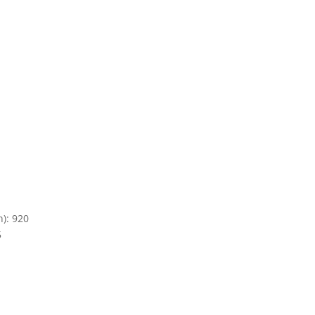
h): 920
5