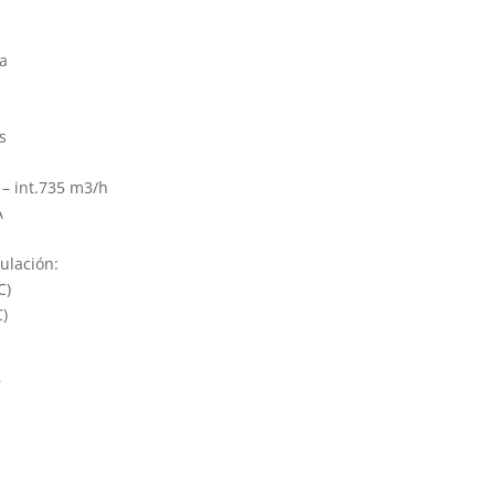
da
s
– int.735 m3/h
A
ulación:
C)
C)
s