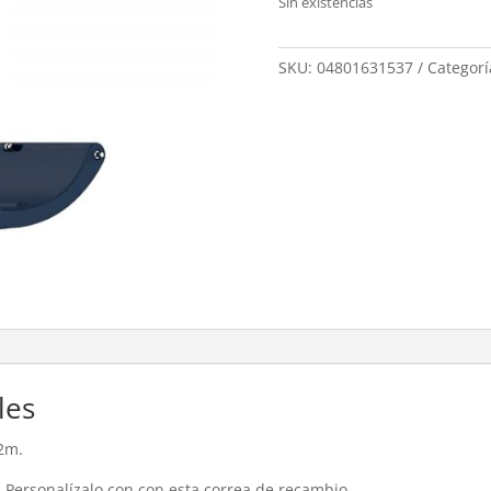
Sin existencias
SKU:
04801631537
Categorí
les
2m.
. Personalízalo con con esta correa de recambio.