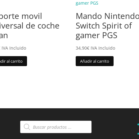
porte movil
Mando Nintend
iversal de coche
Switch Spirit of
an
gamer PGS
€
IVA Incluido
34,90
€
IVA Incluido
dir al carrito
Añadir al carrito
Búsqueda
de
productos