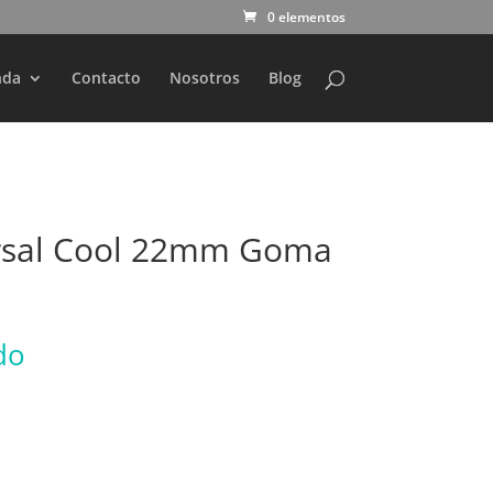
0 elementos
nda
Contacto
Nosotros
Blog
rsal Cool 22mm Goma
do