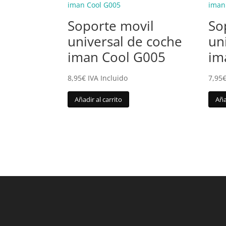
Soporte movil
So
universal de coche
un
iman Cool G005
im
8,95
€
IVA Incluido
7,95
Añadir al carrito
Aña