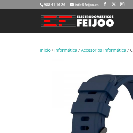
988 41 16 26
info@feijoo.es
Inicio
/
Informática
/
Accesorios Informática
/ C