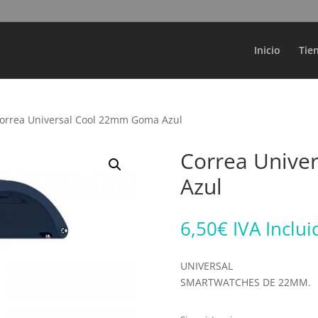
Búsqueda
de
productos
Inicio
Tie
orrea Universal Cool 22mm Goma Azul
Correa Unive
Azul
6,50
€
IVA Inclui
UNIVERSAL
SMARTWATCHES DE 22MM.