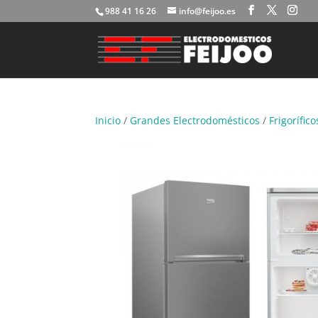
988 41 16 26
info@feijoo.es
Inicio
/
Grandes Electrodomésticos
/
Frigorífico