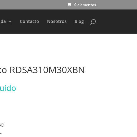
0 elementos
nda
Contacto
Nosotros
Blog
Beko RDSA310M30XBN
luido
AD
.