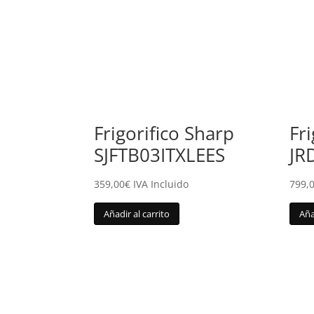
Frigorifico Sharp
Fr
SJFTB03ITXLEES
JR
359,00
€
IVA Incluido
799,
Añadir al carrito
Aña