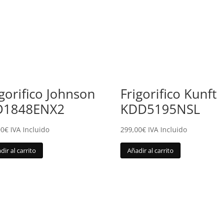
igorifico Johnson
Frigorifico Kunft
D1848ENX2
KDD5195NSL
00
€
IVA Incluido
299,00
€
IVA Incluido
dir al carrito
Añadir al carrito