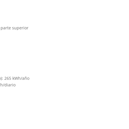
 parte superior
o): 265 kWh/año
h/diario