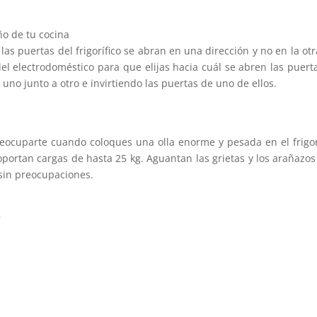
ño de tu cocina
s puertas del frigorífico se abran en una dirección y no en la otr
del electrodoméstico para que elijas hacia cuál se abren las puer
 uno junto a otro e invirtiendo las puertas de uno de ellos.
reocuparte cuando coloques una olla enorme y pesada en el frigorí
oportan cargas de hasta 25 kg. Aguantan las grietas y los arañazos 
sin preocupaciones.
s