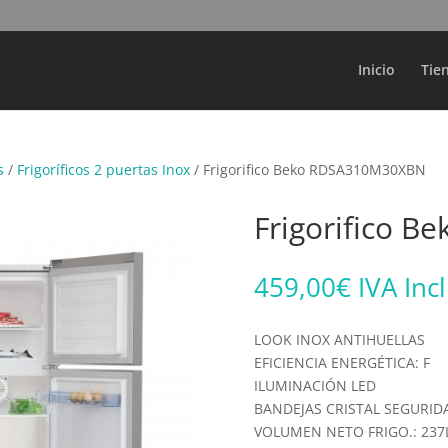
Búsqueda
de
productos
Inicio
Tie
s
/
Frigoríficos 2 puertas Inox
/ Frigorifico Beko RDSA310M30XBN
Frigorifico 
459,00
€
IVA Inc
LOOK INOX ANTIHUELLAS
EFICIENCIA ENERGÉTICA: F
ILUMINACIÓN LED
BANDEJAS CRISTAL SEGURID
VOLUMEN NETO FRIGO.: 237L