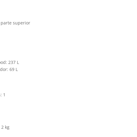
 parte superior
od: 237 L
dor: 69 L
: 1
 2 kg