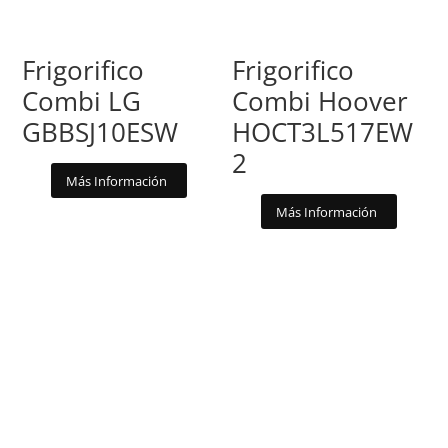
Frigorifico
Frigorifico
Combi LG
Combi Hoover
GBBSJ10ESW
HOCT3L517EW
2
Más Información
Más Información