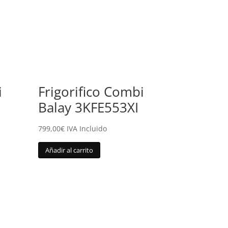
i
Frigorifico Combi
Balay 3KFE553XI
799,00
€
IVA Incluido
Añadir al carrito