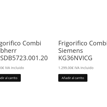
igorifico Combi
Frigorifico Comb
ebherr
Siemens
SDB5723.001.20
KG36NVICG
00
€
IVA Incluido
1.299,00
€
IVA Incluido
dir al carrito
Añadir al carrito