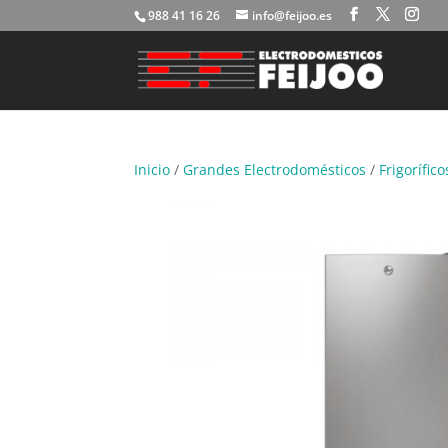
988 41 16 26
info@feijoo.es
Inicio
/
Grandes Electrodomésticos
/
Frigorífico