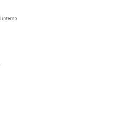
l interno
e