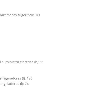
rtimento frigorífico: 3+1
 suministro eléctrico (h): 11
rigeradores (l): 186
ngeladores (l): 74