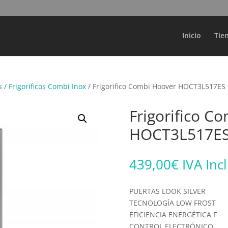
Búsqueda
de
productos
Inicio
Tie
s
/
Frigoríficos Combi Inox
/ Frigorifico Combi Hoover HOCT3L517ES
Frigorifico C
HOCT3L517E
439,00
€
IVA Inc
PUERTAS LOOK SILVER
TECNOLOGÍA LOW FROST
EFICIENCIA ENERGÉTICA F
CONTROL ELECTRÓNICO