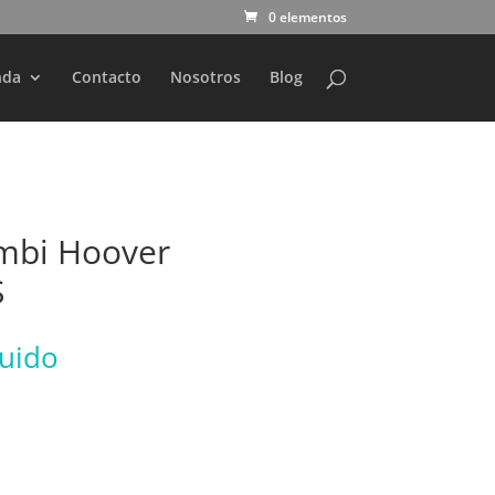
0 elementos
nda
Contacto
Nosotros
Blog
ombi Hoover
S
luido