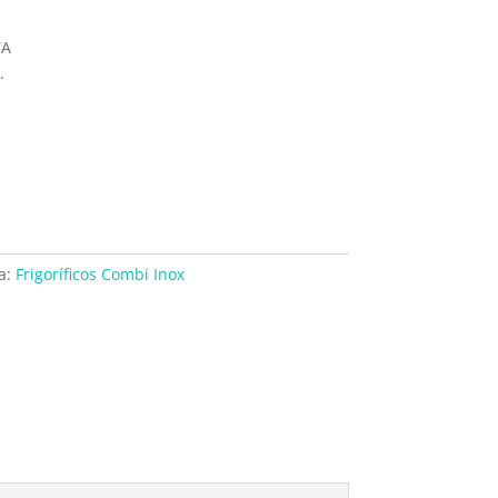
TA
.
a:
Frigoríficos Combi Inox