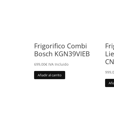
Frigorifico Combi
Fr
Bosch KGN39VIEB
Li
CN
699,00
€
IVA Incluido
999,
Añadir al carrito
Aña