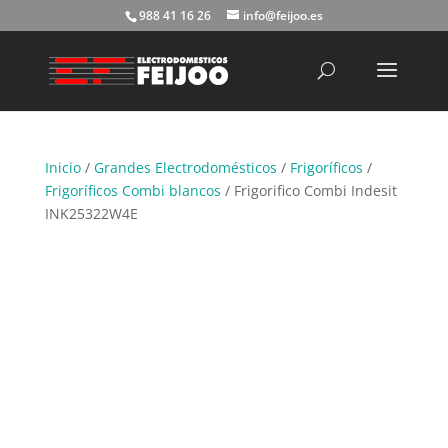
988 41 16 26
info@feijoo.es
Búsqueda
de
productos
Inicio
/
Grandes Electrodomésticos
/
Frigoríficos
/
Frigoríficos Combi blancos
/ Frigorifico Combi Indesit
INK25322W4E