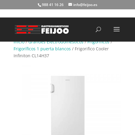
988 41 16 26
info@feijoo.es
Búsqueda
de
productos
Inicio
/
Grandes Electrodomésticos
/
Frigoríficos
/
Frigoríficos 1 puerta blancos
/ Frigorifico Cooler
Infiniton CL14H37