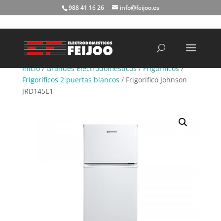
988 41 16 26
info@feijoo.es
Búsqueda
de
productos
Inicio
/
Grandes Electrodomésticos
/
Frigoríficos
/
Frigoríficos 2 puertas blancos
/ Frigorifico Johnson
JRD145E1