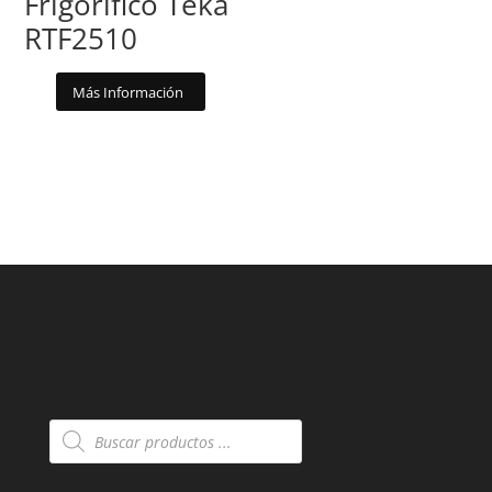
Frigorifico Teka
RTF2510
Más Información
Búsqueda
de
productos