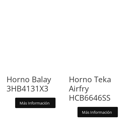
Horno Balay
Horno Teka
3HB4131X3
Airfry
HCB6646SS
Más Información
Más Información