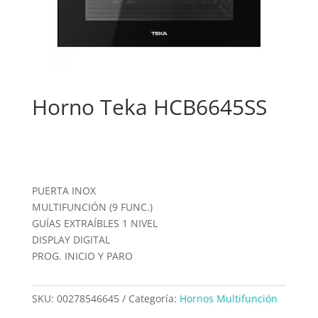
Horno Teka HCB6645SS
PUERTA INOX
MULTIFUNCIÓN (9 FUNC.)
GUÍAS EXTRAÍBLES 1 NIVEL
DISPLAY DIGITAL
PROG. INICIO Y PARO
SKU:
00278546645
Categoría:
Hornos Multifunción