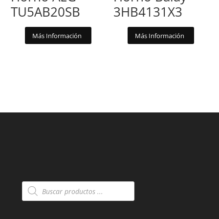
TU5AB20SB
3HB4131X3
Más Información
Más Información
Búsqueda
de
productos