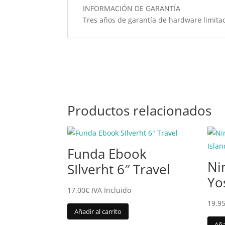
INFORMACIÓN DE GARANTÍA
Tres años de garantía de hardware limita
Productos relacionados
Funda Ebook
Ni
SIlverht 6″ Travel
Yo
17,00
€
IVA Incluido
19,9
Añadir al carrito
Aña