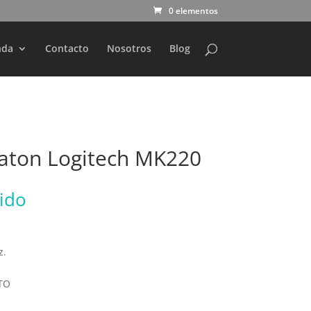
0 elementos
nda
Contacto
Nosotros
Blog
Raton Logitech MK220
uido
z.
TO