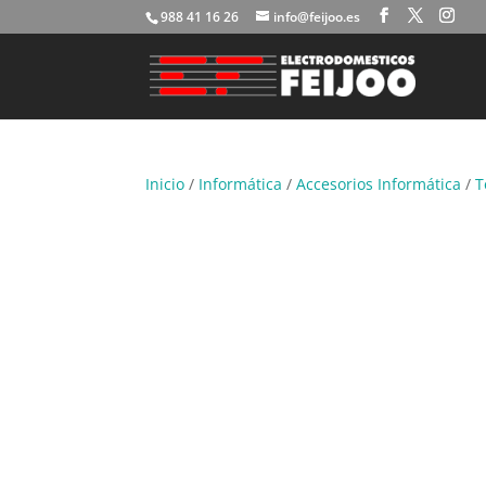
988 41 16 26
info@feijoo.es
Inicio
/
Informática
/
Accesorios Informática
/
T