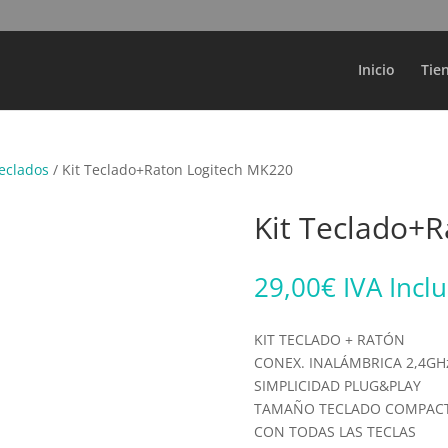
Búsqueda
de
productos
Inicio
Tie
eclados
/ Kit Teclado+Raton Logitech MK220
Kit Teclado+
29,00
€
IVA Incl
KIT TECLADO + RATÓN
CONEX. INALÁMBRICA 2,4GH
SIMPLICIDAD PLUG&PLAY
TAMAÑO TECLADO COMPAC
CON TODAS LAS TECLAS