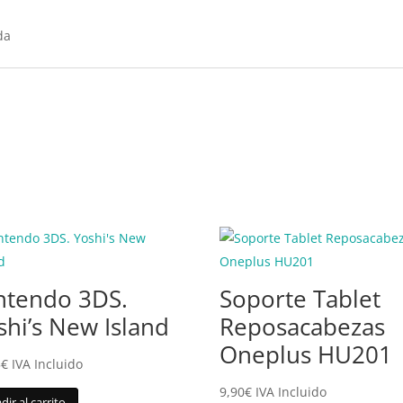
da
ntendo 3DS.
Soporte Tablet
shi’s New Island
Reposacabezas
Oneplus HU201
5
€
IVA Incluido
9,90
€
IVA Incluido
dir al carrito