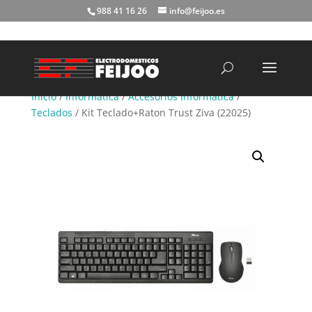
988 41 16 26
info@feijoo.es
Búsqueda
de
productos
Inicio
/
Informática
/
Accesorios Informática
/
Teclados
/ Kit Teclado+Raton Trust Ziva (22025)