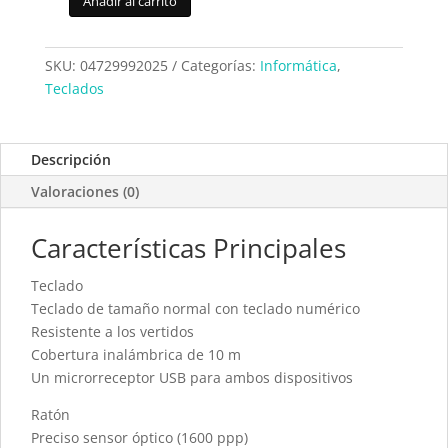
Añadir al carrito
Kit
Teclado+Raton
Trust
SKU:
04729992025
Categorías:
Informática
,
Ziva
Teclados
(22025)
cantidad
Descripción
Valoraciones (0)
Características Principales
Teclado
Teclado de tamaño normal con teclado numérico
Resistente a los vertidos
Cobertura inalámbrica de 10 m
Un microrreceptor USB para ambos dispositivos
Ratón
Preciso sensor óptico (1600 ppp)