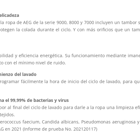
elicadeza
 la ropa de AEG de la serie 9000, 8000 y 7000 incluyen un tambor 
tegen la colada durante el ciclo. Y con más orificios que un ta
lidad y eficiencia energética. Su funcionamiento mediante imanes
o con el mínimo nivel de ruido.
mienzo del lavado
programar fácilmente la hora de inicio del ciclo de lavado, para 
a el 99,99% de bacterias y virus
r al final del ciclo de lavado para darle a la ropa una limpieza ef
tejidos.
terococcus faecium, Candida albicans, Pseudomonas aeruginosa y
 AG en 2021 (Informe de prueba No. 202120117)