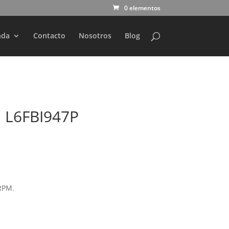
0 elementos
nda
Contacto
Nosotros
Blog
 L6FBI947P
RPM.