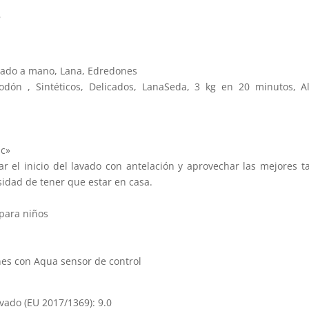
s
avado a mano, Lana, Edredones
odón , Sintéticos, Delicados, LanaSeda, 3 kg en 20 minutos, Al
ic»
r el inicio del lavado con antelación y aprovechar las mejores t
idad de tener que estar en casa.
 para niños
nes con Aqua sensor de control
vado (EU 2017/1369): 9.0