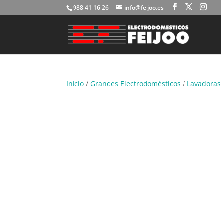
988 41 16 26
info@feijoo.es
Inicio
/
Grandes Electrodomésticos
/
Lavadoras