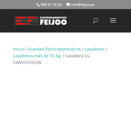
988 41 16 26
info@feijoo.es
Búsqueda
de
productos
Inicio
/
Grandes Electrodomésticos
/
Lavadoras
/
Lavadoras más de 10 Kg.
/ Lavadora LG
F4WV7010S2W