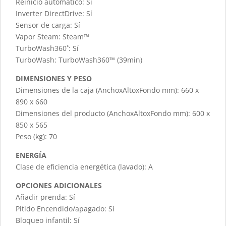
Reinicio automático: Sí
Inverter DirectDrive: Sí
Sensor de carga: Sí
Vapor Steam: Steam™
TurboWash360˚: Sí
TurboWash: TurboWash360™ (39min)
DIMENSIONES Y PESO
Dimensiones de la caja (AnchoxAltoxFondo mm): 660 x
890 x 660
Dimensiones del producto (AnchoxAltoxFondo mm): 600 x
850 x 565
Peso (kg): 70
ENERGÍA
Clase de eficiencia energética (lavado): A
OPCIONES ADICIONALES
Añadir prenda: Sí
Pitido Encendido/apagado: Sí
Bloqueo infantil: Sí