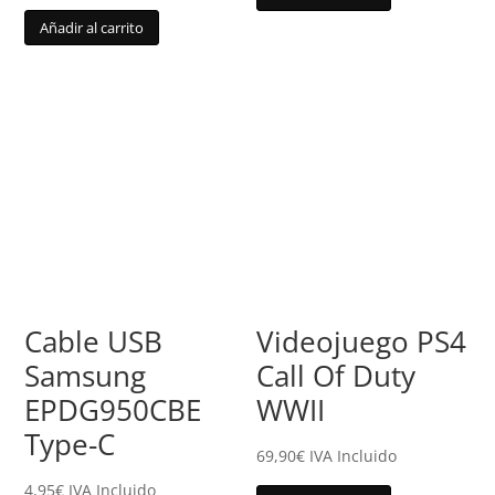
Añadir al carrito
Cable USB
Videojuego PS4
Samsung
Call Of Duty
EPDG950CBE
WWII
Type-C
69,90
€
IVA Incluido
4,95
€
IVA Incluido