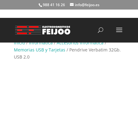
988 41 16 26
info@feijoo.es
Búsqueda
de
productos
Inicio
/
Informática
/
Accesorios Informática
/
Memorias USB y Tarjetas
/ Pendrive Verbatim 32Gb.
USB 2.0