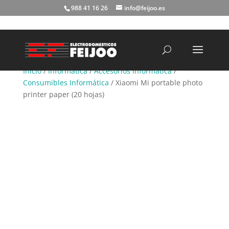
988 41 16 26
info@feijoo.es
Búsqueda
de
productos
Inicio
/
Informática
/
Accesorios Informática
/
Consumibles Informática
/ Xiaomi Mi portable photo
printer paper (20 hojas)