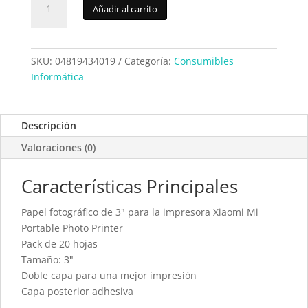
Añadir al carrito
Mi
portable
photo
printer
SKU:
04819434019
Categoría:
Consumibles
paper
Informática
(20
hojas)
cantidad
Descripción
Valoraciones (0)
Características Principales
Papel fotográfico de 3" para la impresora Xiaomi Mi
Portable Photo Printer
Pack de 20 hojas
Tamaño: 3"
Doble capa para una mejor impresión
Capa posterior adhesiva