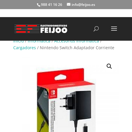
988 41 16 26
info@feijoo.es
Búsqueda
de
productos
Inicio
/
Informática
/
Accesorios Informática
/
Cargadores
/ Nintendo Switch Adaptador Corriente