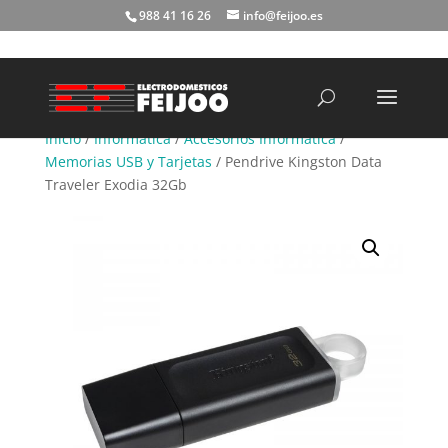
988 41 16 26
info@feijoo.es
Búsqueda
de
productos
Inicio
/
Informática
/
Accesorios Informática
/
Memorias USB y Tarjetas
/ Pendrive Kingston Data
Traveler Exodia 32Gb