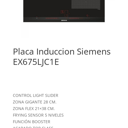
Placa Induccion Siemens
EX675LJC1E
CONTROL LIGHT SLIDER
ZONA GIGANTE 28 CM.
ZONA FLEX 21×38 CM.
FRYING SENSOR 5 NIVELES
FUNCIÓN BOOSTER