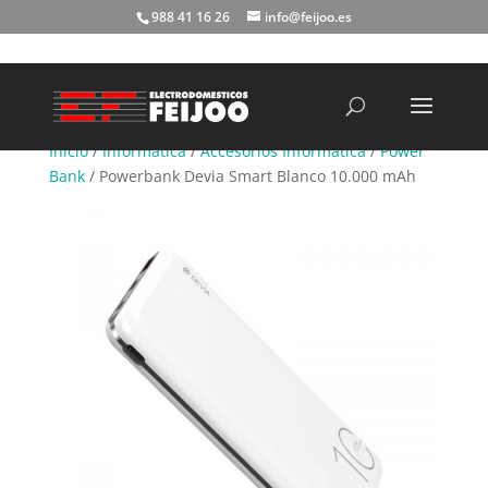
988 41 16 26
info@feijoo.es
Búsqueda
de
productos
Inicio
/
Informática
/
Accesorios Informática
/
Power
Bank
/ Powerbank Devia Smart Blanco 10.000 mAh