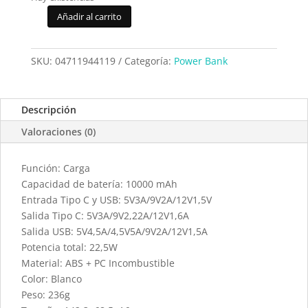
Añadir al carrito
Powerbank
Devia
Smart
SKU:
04711944119
Categoría:
Power Bank
Blanco
10.000
mAh
Descripción
cantidad
Valoraciones (0)
Función: Carga
Capacidad de batería: 10000 mAh
Entrada Tipo C y USB: 5V3A/9V2A/12V1,5V
Salida Tipo C: 5V3A/9V2,22A/12V1,6A
Salida USB: 5V4,5A/4,5V5A/9V2A/12V1,5A
Potencia total: 22,5W
Material: ABS + PC Incombustible
Color: Blanco
Peso: 236g