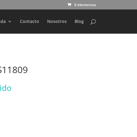
0 elementos
nda
Contacto
Nosotros
Blog
S11809
uido