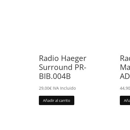
Radio Haeger
Ra
Surround PR-
Ma
BIB.004B
AD
29,00
€
IVA Incluido
44,9
Añadir al carrito
Aña