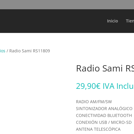
Búsqueda
de
productos
Inicio
Tie
ios
/ Radio Sami RS11809
Radio Sami R
29,90
€
IVA Incl
RADIO AM/FM/SW
SINTONIZADOR ANALÓGICO
CONECTIVIDAD BLUETOOTH
CONEXIÓN USB / MICRO-SD
ANTENA TELESCÓPICA