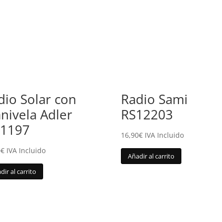
dio Solar con
Radio Sami
nivela Adler
RS12203
1197
16,90
€
IVA Incluido
0
€
IVA Incluido
Añadir al carrito
dir al carrito