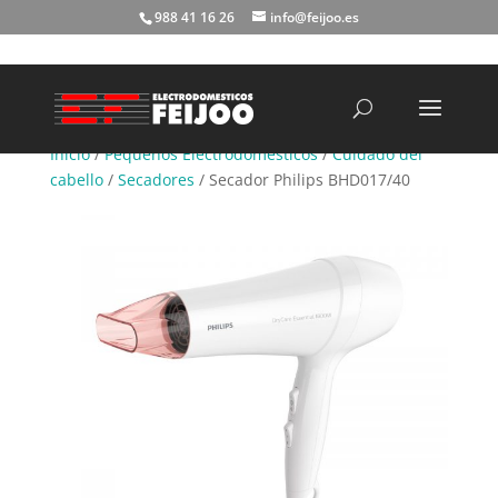
988 41 16 26
info@feijoo.es
Búsqueda
de
productos
Inicio
/
Pequeños Electrodomésticos
/
Cuidado del
cabello
/
Secadores
/ Secador Philips BHD017/40