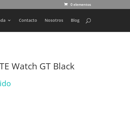
0 elementos
nda
Contacto
Nosotros
Blog
TE Watch GT Black
uido