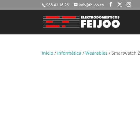
988 41 16 26
info@feijoo.es
Inicio
/
Informática
/
Wearables
/ Smartwatch Z