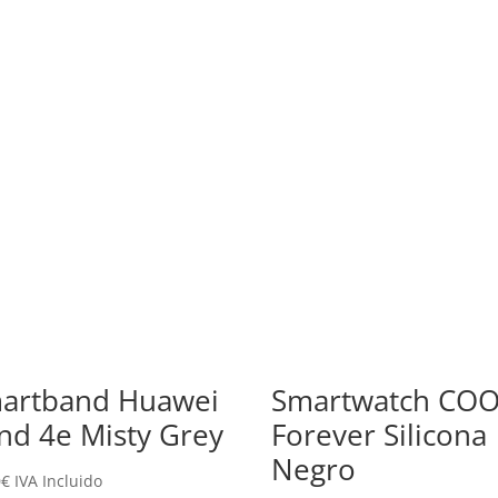
artband Huawei
Smartwatch CO
nd 4e Misty Grey
Forever Silicona
Negro
0
€
IVA Incluido