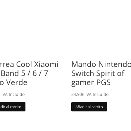
rrea Cool Xiaomi
Mando Nintend
 Band 5 / 6 / 7
Switch Spirit of
so Verde
gamer PGS
€
IVA Incluido
34,90
€
IVA Incluido
dir al carrito
Añadir al carrito