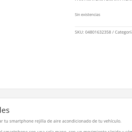
Sin existencias
SKU:
04801632358
Categorí
les
 tu smartphone rejilla de aire acondicionado de tu vehículo.
r el smartphone con una sola mano, con un movimiento rápido y có