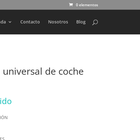
0 elementos
nda
Contacto
Nosotros
Blog
 universal de coche
uido
CIÓN
ES