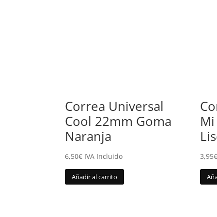
Correa Universal
Co
Cool 22mm Goma
Mi
Naranja
Li
6,50
€
IVA Incluido
3,95
Añadir al carrito
Aña