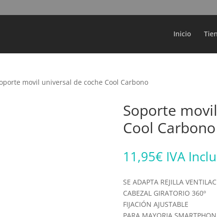
Búsqueda
de
productos
Inicio
Tie
oporte movil universal de coche Cool Carbono
Soporte movil
Cool Carbono
11,95
€
IVA Incl
SE ADAPTA REJILLA VENTILA
CABEZAL GIRATORIO 360º
FIJACIÓN AJUSTABLE
PARA MAYORIA SMARTPHON