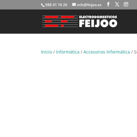
988 41 16 26
info@feijoo.es
Inicio
/
Informática
/
Accesorios Informática
/ S