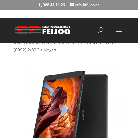
988 41 16 26
info@feijoo.es
Búsqueda
de
productos
Inicio
/
Informática
/
Tablets
/ Tablet Alcatel 1T 10
(8092) 2/32Gb Negro