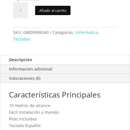
Teclado
Añadir al carrito
Bluetooth
Aqprox
APPKBBT02B
cantidad
SKU:
04809996040
Categorías:
Informática
,
Teclados
Descripción
Información adicional
Valoraciones (0)
Características Principales
10 metros de alcance
Fácil instalación y manejo
Pilas incluidas
Teclado Español