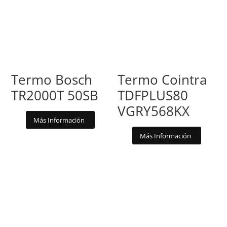
Termo Bosch
Termo Cointra
TR2000T 50SB
TDFPLUS80
VGRY568KX
Más Información
Más Información