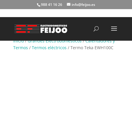
988 41 16 26
info@feijoo.es
Búsqueda
de
productos
Inicio
/
Grandes Electrodomésticos
/
Calentadores y
Termos
/
Termos eléctricos
/ Termo Teka EWH100C