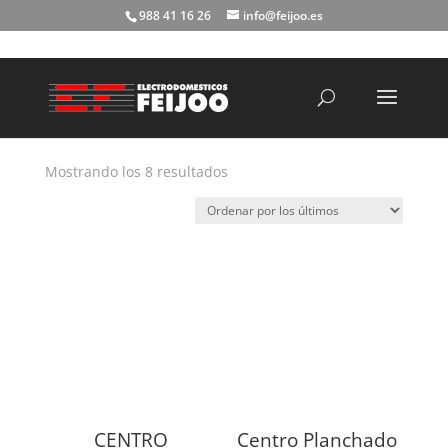
988 41 16 26
info@feijoo.es
Búsqueda
de
productos
Ordenado
Mostrando los 8 resultados
por
los
últimos
CENTRO
Centro Planchado