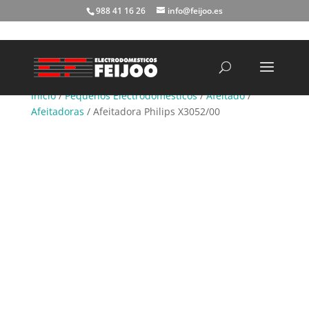
988 41 16 26
info@feijoo.es
Búsqueda
de
productos
Inicio
/
Pequeños Electrodomésticos
/
Afeitado
/
Afeitadoras
/ Afeitadora Philips X3052/00