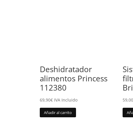
Deshidratador
Si
alimentos Princess
fi
112380
Br
69,90
€
IVA Incluido
59,0
Añadir al carrito
Aña