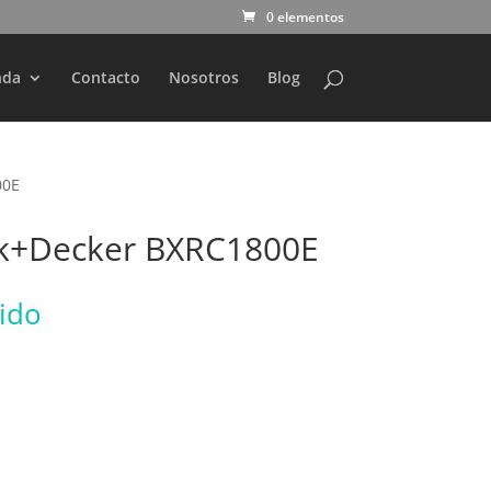
0 elementos
nda
Contacto
Nosotros
Blog
00E
ck+Decker BXRC1800E
uido