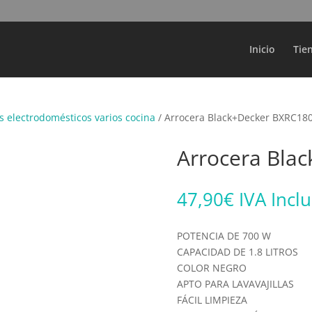
Búsqueda
de
productos
Inicio
Tie
 electrodomésticos varios cocina
/ Arrocera Black+Decker BXRC18
Arrocera Bla
47,90
€
IVA Incl
POTENCIA DE 700 W
CAPACIDAD DE 1.8 LITROS
COLOR NEGRO
APTO PARA LAVAVAJILLAS
FÁCIL LIMPIEZA