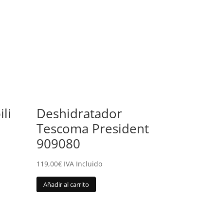
ili
Deshidratador
Tescoma President
909080
119,00
€
IVA Incluido
Añadir al carrito