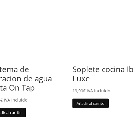
stema de
Soplete cocina Ib
ltracion de agua
Luxe
ita On Tap
19,90
€
IVA Incluido
0
€
IVA Incluido
Añadir al carrito
dir al carrito