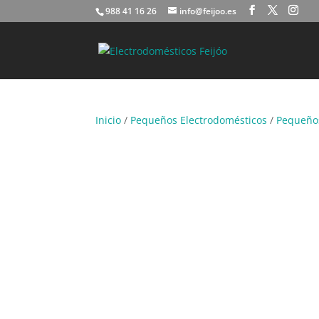
988 41 16 26
info@feijoo.es
Inicio
/
Pequeños Electrodomésticos
/
Pequeños