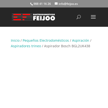
988 41 16 26
info@feijoo.es
Búsqueda
de
productos
Inicio
/
Pequeños Electrodomésticos
/
Aspiración
/
Aspiradores trineo
/ Aspirador Bosch BGL2UK438