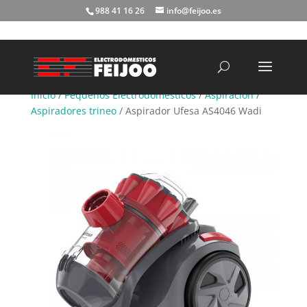
988 41 16 26
info@feijoo.es
Búsqueda
de
productos
Inicio
/
Pequeños Electrodomésticos
/
Aspiración
/
Aspiradores trineo
/ Aspirador Ufesa AS4046 Wadi