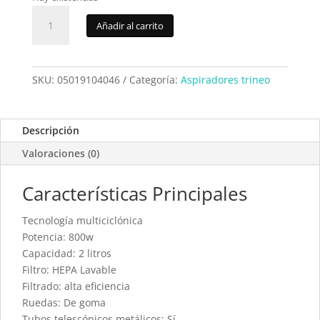
Aspirador
Añadir al carrito
Ufesa
AS4046
Wadi
cantidad
SKU:
05019104046
Categoría:
Aspiradores trineo
Descripción
Valoraciones (0)
Características Principales
Tecnología multiciclónica
Potencia: 800w
Capacidad: 2 litros
Filtro: HEPA Lavable
Filtrado: alta eficiencia
Ruedas: De goma
Tubos telescópicos metálicos: Sí