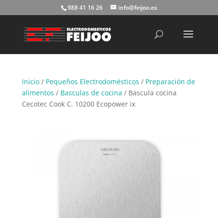
988 41 16 26
info@feijoo.es
Búsqueda
de
productos
Inicio
/
Pequeños Electrodomésticos
/
Preparación de
alimentos
/
Basculas de cocina
/ Bascula cocina
Cecotec Cook C. 10200 Ecopower ix