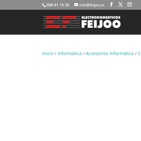
988 41 16 26
info@feijoo.es
Inicio
/
Informática
/
Accesorios Informática
/
C