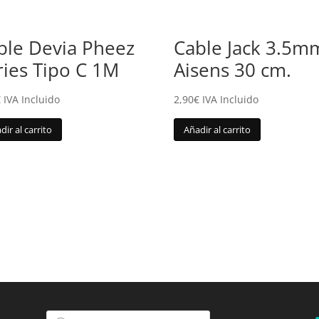
ble Devia Pheez
Cable Jack 3.5m
ries Tipo C 1M
Aisens 30 cm.
€
IVA Incluido
2,90
€
IVA Incluido
dir al carrito
Añadir al carrito
Búsqueda