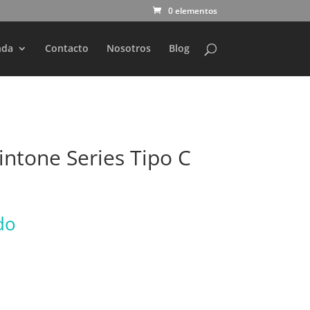
0 elementos
nda
Contacto
Nosotros
Blog
intone Series Tipo C
do