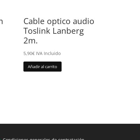
m
Cable optico audio
Toslink Lanberg
2m.
5,90
€
IVA Incluido
Añadir al carrito
Condiciones generales de contratación