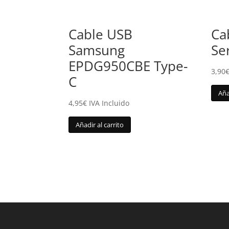
Cable USB
Ca
Samsung
Se
EPDG950CBE Type-
3,90
C
Aña
4,95
€
IVA Incluido
Añadir al carrito