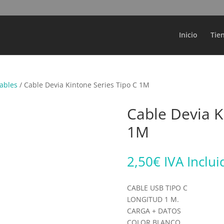
Búsqueda
de
productos
Inicio
Tie
ables
/ Cable Devia Kintone Series Tipo C 1M
Cable Devia K
1M
2,50
€
IVA Inclui
CABLE USB TIPO C
LONGITUD 1 M.
CARGA + DATOS
COLOR BLANCO