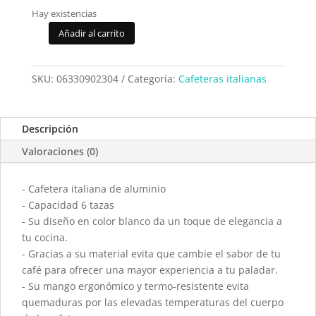
Hay existencias
Añadir al carrito
Cafetera
BOJ
Hola
SKU:
06330902304
Categoría:
Cafeteras italianas
Blanca
6
Tazas
Descripción
cantidad
Valoraciones (0)
- Cafetera italiana de aluminio
- Capacidad 6 tazas
- Su diseño en color blanco da un toque de elegancia a
tu cocina.
- Gracias a su material evita que cambie el sabor de tu
café para ofrecer una mayor experiencia a tu paladar.
- Su mango ergonómico y termo-resistente evita
quemaduras por las elevadas temperaturas del cuerpo