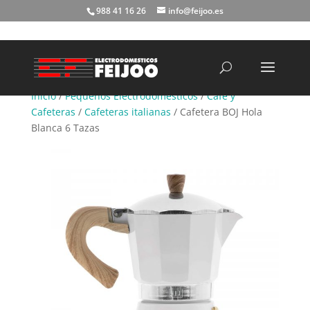
988 41 16 26
info@feijoo.es
Búsqueda
de
productos
Inicio
/
Pequeños Electrodomésticos
/
Café y
Cafeteras
/
Cafeteras italianas
/ Cafetera BOJ Hola
Blanca 6 Tazas