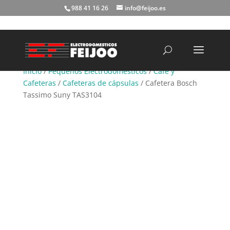
988 41 16 26
info@feijoo.es
Búsqueda
de
productos
Inicio
/
Pequeños Electrodomésticos
/
Café y
Cafeteras
/
Cafeteras de cápsulas
/ Cafetera Bosch
Tassimo Suny TAS3104