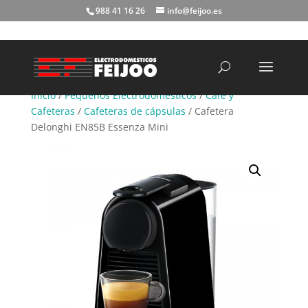
988 41 16 26
info@feijoo.es
Búsqueda
de
productos
Inicio
/
Pequeños Electrodomésticos
/
Café y
Cafeteras
/
Cafeteras de cápsulas
/ Cafetera
Delonghi EN85B Essenza Mini