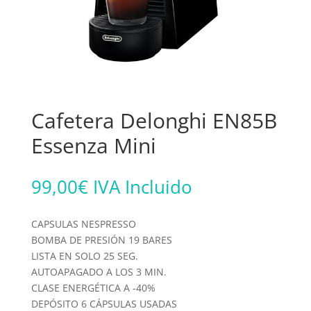
Cafetera Delonghi EN85B
Essenza Mini
99,00
€
IVA Incluido
CAPSULAS NESPRESSO
BOMBA DE PRESIÓN 19 BARES
LISTA EN SOLO 25 SEG.
AUTOAPAGADO A LOS 3 MIN.
CLASE ENERGÉTICA A -40%
DEPÓSITO 6 CÁPSULAS USADAS