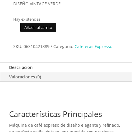
DISEÑO VINTAGE VERDE
Hay existencias
Añadir al carrito
Cafetera
Espresso
Ariete
SKU:
06310421389
Categoría:
Cafeteras Expresso
Vintage
Verde
1389
Descripción
cantidad
Valoraciones (0)
Características Principales
Máquina de café expreso de diseño elegante y refinado,
en perfecto estilo vintage, enriquecida con preciosos