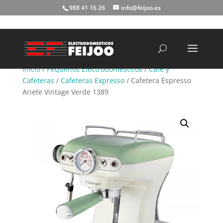
988 41 16 26
info@feijoo.es
Búsqueda
de
productos
Inicio
/
Pequeños Electrodomésticos
/
Café y
Cafeteras
/
Cafeteras Expresso
/ Cafetera Espresso
Ariete Vintage Verde 1389