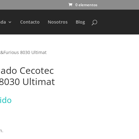
0 elementos
nda
Contacto
Nosotros
Blog
t&Furious 8030 Ultimat
hado Cecotec
8030 Ultimat
uido
n.