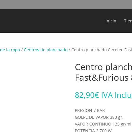
Búsqueda
de
productos
Inicio
Tie
de la ropa
/
Centros de planchado
/ Centro planchado Cecotec Fas
Centro planc
Fast&Furious 
82,90
€
IVA Incl
PRESION 7 BAR
GOLPE DE VAPOR 380 gr.
VAPOR CONTINUO 135 gr/mi
POTENCIA 2.700 W.