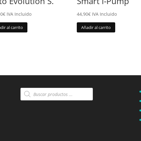
to Evolution S.
Smart I-Pump
00
€
IVA Incluido
44,90
€
IVA Incluido
dir al carrito
Añadir al carrito
Búsqueda
de
productos