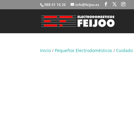
988 41 16 26
info@feijoo.es
Inicio
/
Pequeños Electrodomésticos
/
Cuidado 