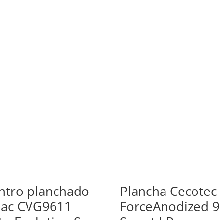
ntro planchado
Plancha Cecotec
lac CVG9611
ForceAnodized 