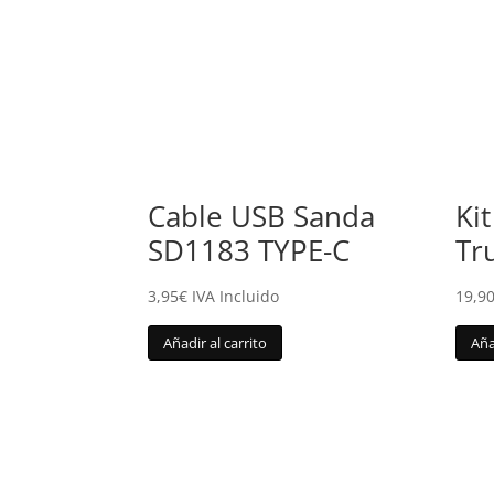
Cable USB Sanda
Ki
SD1183 TYPE-C
Tr
3,95
€
IVA Incluido
19,9
Añadir al carrito
Aña