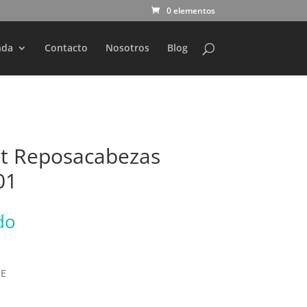
0 elementos
nda
Contacto
Nosotros
Blog
et Reposacabezas
01
do
HE