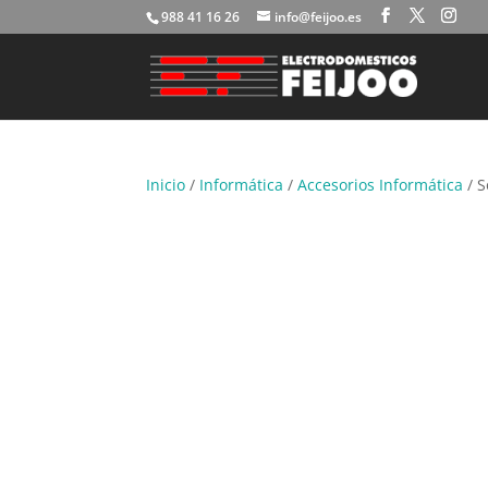
988 41 16 26
info@feijoo.es
Inicio
/
Informática
/
Accesorios Informática
/ S