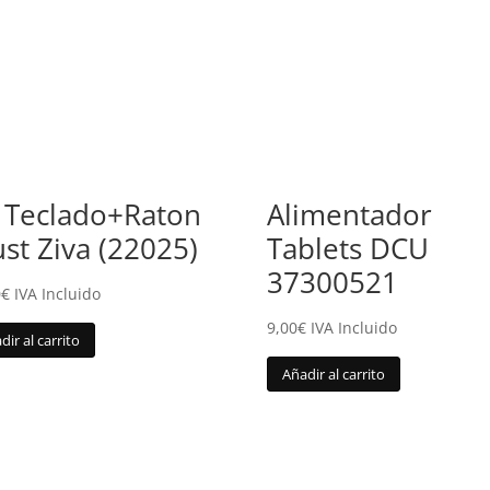
t Teclado+Raton
Alimentador
ust Ziva (22025)
Tablets DCU
37300521
0
€
IVA Incluido
9,00
€
IVA Incluido
dir al carrito
Añadir al carrito