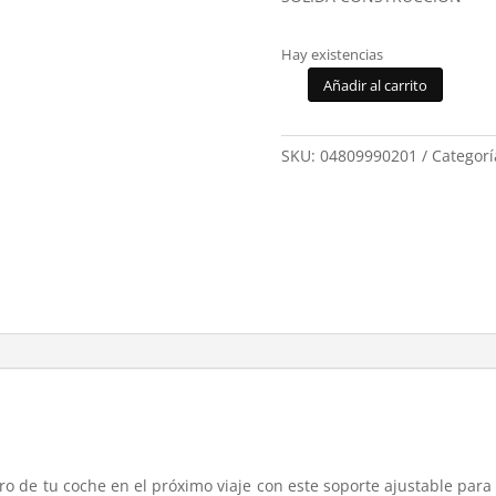
Hay existencias
Añadir al carrito
Soporte
Tablet
Reposacabezas
SKU:
04809990201
Categorí
Oneplus
HU201
cantidad
o de tu coche en el próximo viaje con este soporte ajustable para 