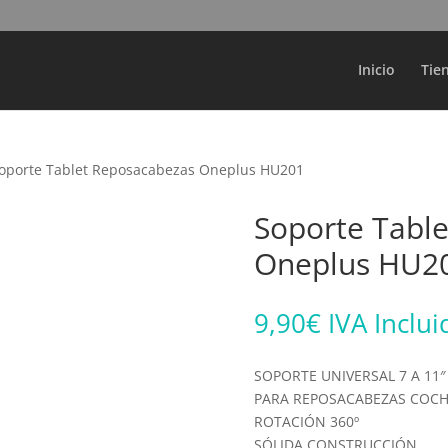
Búsqueda
de
productos
Inicio
Tie
oporte Tablet Reposacabezas Oneplus HU201
Soporte Tabl
Oneplus HU2
9,90
€
IVA Inclui
SOPORTE UNIVERSAL 7 A 11″
PARA REPOSACABEZAS COC
ROTACIÓN 360º
SÓLIDA CONSTRUCCIÓN