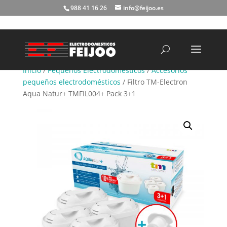
988 41 16 26
info@feijoo.es
Búsqueda
de
productos
Inicio
/
Pequeños Electrodomésticos
/
Accesorios
pequeños electrodomésticos
/ Filtro TM-Electron
Aqua Natur+ TMFIL004+ Pack 3+1