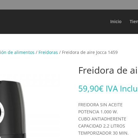
Búsqueda
de
productos
Inicio
Tie
ión de alimentos
/
Freidoras
/ Freidora de aire Jocca 1459
Freidora de a
59,90
€
IVA Incl
FREIDORA SIN ACEITE
POTENCIA 1.000 W.
CUBO ANTIADHERENTE
CAPACIDAD 2,2 LITROS
TEMPORIZADOR 30 MIN.