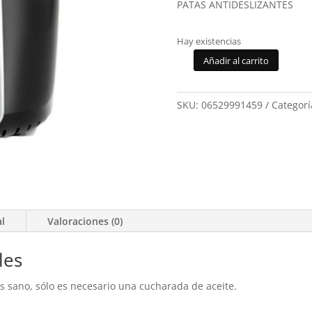
PATAS ANTIDESLIZANTES
Hay existencias
Añadir al carrito
Freidora
de
aire
SKU:
06529991459
Categorí
Jocca
1459
cantidad
al
Valoraciones (0)
les
ás sano, sólo es necesario una cucharada de aceite.