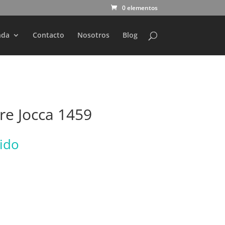
0 elementos
nda
Contacto
Nosotros
Blog
ire Jocca 1459
uido