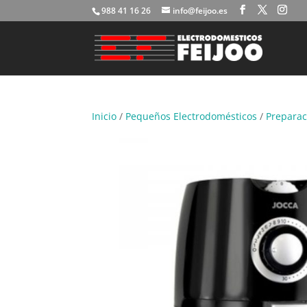
988 41 16 26
info@feijoo.es
Inicio
/
Pequeños Electrodomésticos
/
Preparac