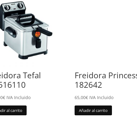
eidora Tefal
Freidora Princes
516110
182642
00
€
IVA Incluido
65,00
€
IVA Incluido
dir al carrito
Añadir al carrito