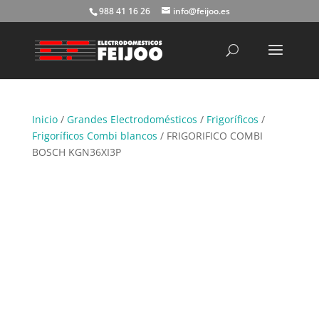
988 41 16 26
info@feijoo.es
Búsqueda
de
productos
Inicio
/
Grandes Electrodomésticos
/
Frigoríficos
/
Frigoríficos Combi blancos
/ FRIGORIFICO COMBI
BOSCH KGN36XI3P