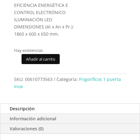
EFICIENCIA ENERGÉTICA E
CONTROL ELECTRÓNICO
ILUMINACIÓN LED
DIMENSIONES (Al x An x Pr.):
1860 x 600 x 650 mm.
Hay existencias
Añadir al carrito
Frigorifico
Cooler
Balay
SKU:
00610773563
Categoría:
Frigoríficos 1 puerta
3FCE563ME
Inox
cantidad
Descripción
Información adicional
Valoraciones (0)