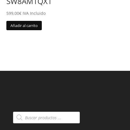
SW8AM1QX1
599,00
€
IVA Incluido
Añadir al carrito
Búsqueda
de
productos