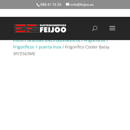
988 41 16 26
info@feijoo.es
Búsqueda
de
productos
Inicio
/
Grandes Electrodomésticos
/
Frigoríficos
/
Frigoríficos 1 puerta Inox
/ Frigorifico Cooler Balay
3FCE563ME