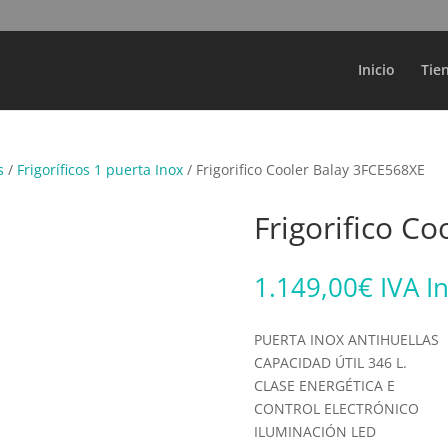
Búsqueda
de
productos
Inicio
Tie
s
/
Frigoríficos 1 puerta Inox
/ Frigorifico Cooler Balay 3FCE568XE
Frigorifico C
1.149,00
€
IVA I
PUERTA INOX ANTIHUELLAS
CAPACIDAD ÚTIL 346 L.
CLASE ENERGÉTICA E
CONTROL ELECTRÓNICO
ILUMINACIÓN LED