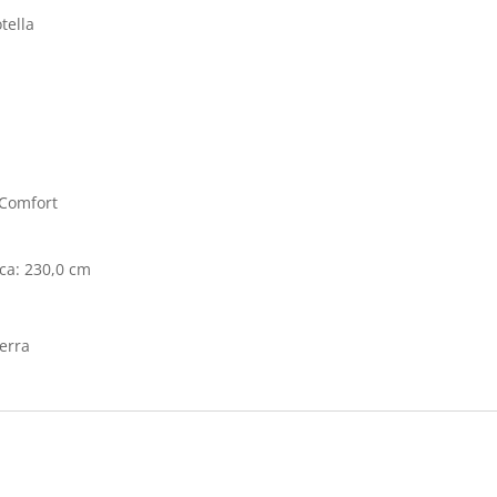
otella
 Comfort
ica: 230,0 cm
erra