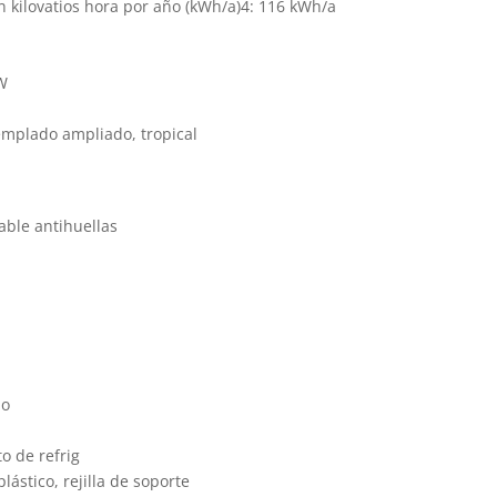
kilovatios hora por año (kWh/a)4: 116 kWh/a
pW
emplado ampliado, tropical
dable antihuellas
No
to de refrig
lástico, rejilla de soporte