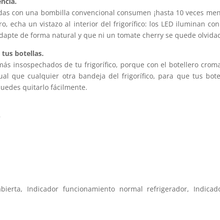
ncia.
as con una bombilla convencional consumen ¡hasta 10 veces me
ro, echa un vistazo al interior del frigorífico: los LED iluminan c
 adapte de forma natural y que ni un tomate cherry se quede olvidad
tus botellas.
s más insospechados de tu frigorífico, porque con el botellero cro
al que cualquier otra bandeja del frigorífico, para que tus bote
puedes quitarlo fácilmente.
s
bierta, Indicador funcionamiento normal refrigerador, Indicado