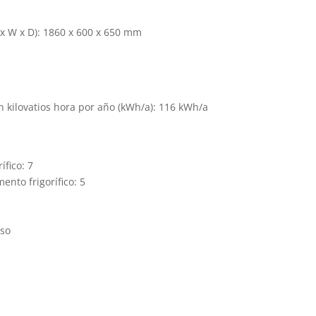
 x W x D): 1860 x 600 x 650 mm
kilovatios hora por año (kWh/a): 116 kWh/a
ífico: 7
ento frigorífico: 5
oso