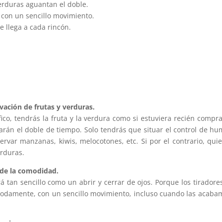
verduras aguantan el doble.
 con un sencillo movimiento.
 llega a cada rincón.
ación de frutas y verduras.
fico, tendrás la fruta y la verdura como si estuviera recién comp
arán el doble de tiempo. Solo tendrás que situar el control de h
rvar manzanas, kiwis, melocotones, etc. Si por el contrario, qui
erduras.
 de la comodidad.
erá tan sencillo como un abrir y cerrar de ojos. Porque los tirado
modamente, con un sencillo movimiento, incluso cuando las acaba