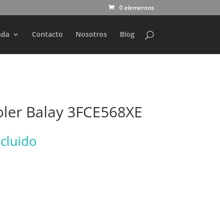
0 elementos
nda
Contacto
Nosotros
Blog
ooler Balay 3FCE568XE
ncluido