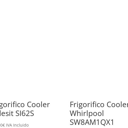
igorifico Cooler
Frigorifico Coole
desit SI62S
Whirlpool
SW8AM1QX1
00
€
IVA Incluido