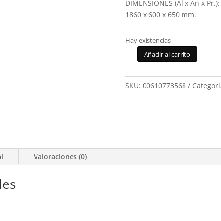
DIMENSIONES (Al x An x Pr.):
1860 x 600 x 650 mm.
Hay existencias
Añadir al carrito
Frigorifico
Cooler
Balay
SKU:
00610773568
Categorí
3FCE568XE
cantidad
al
Valoraciones (0)
les