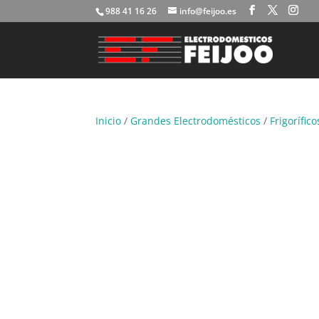
988 41 16 26
info@feijoo.es
Inicio
/
Grandes Electrodomésticos
/
Frigorífico