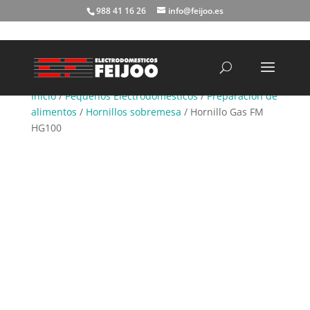
988 41 16 26
info@feijoo.es
Búsqueda
de
productos
Inicio
/
Pequeños Electrodomésticos
/
Preparación de
alimentos
/
Hornillos sobremesa
/ Hornillo Gas FM
HG100