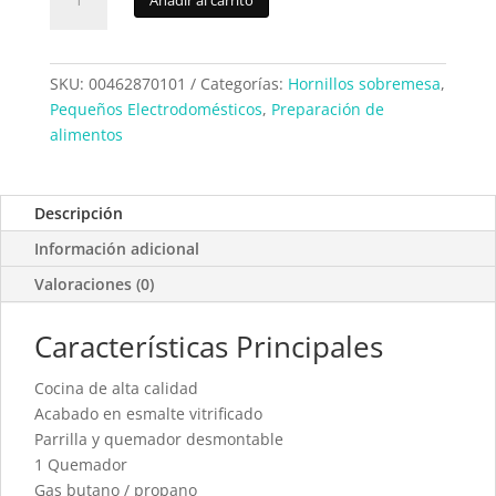
Gas
FM
HG100
cantidad
SKU:
00462870101
Categorías:
Hornillos sobremesa
,
Pequeños Electrodomésticos
,
Preparación de
alimentos
Descripción
Información adicional
Valoraciones (0)
Características Principales
Cocina de alta calidad
Acabado en esmalte vitrificado
Parrilla y quemador desmontable
1 Quemador
Gas butano / propano