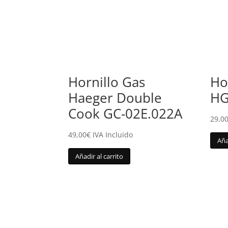
Hornillo Gas
Ho
Haeger Double
HG
Cook GC-02E.022A
29,0
49,00
€
IVA Incluido
Aña
Añadir al carrito