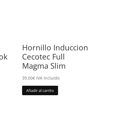
Hornillo Induccion
ok
Cecotec Full
Magma Slim
39,00
€
IVA Incluido
Añadir al carrito