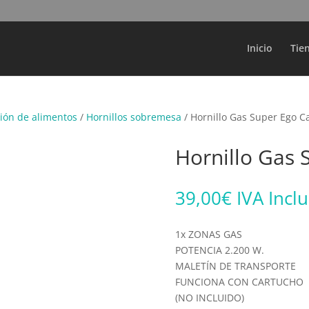
Búsqueda
de
productos
Inicio
Tie
ión de alimentos
/
Hornillos sobremesa
/ Hornillo Gas Super Ego 
Hornillo Gas
39,00
€
IVA Incl
1x ZONAS GAS
POTENCIA 2.200 W.
MALETÍN DE TRANSPORTE
FUNCIONA CON CARTUCHO
(NO INCLUIDO)