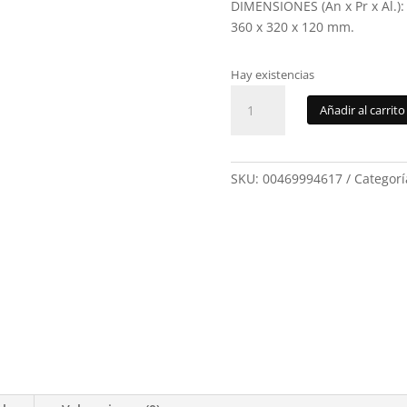
DIMENSIONES (An x Pr x Al.):
360 x 320 x 120 mm.
Hay existencias
Hornillo
Añadir al carrito
Gas
Super
Ego
Camp
SKU:
00469994617
Categorí
cantidad