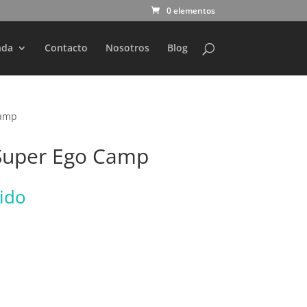
0 elementos
nda
Contacto
Nosotros
Blog
Camp
 Super Ego Camp
uido