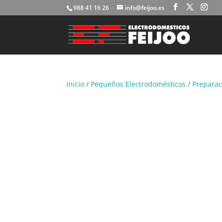
988 41 16 26
info@feijoo.es
Inicio
/
Pequeños Electrodomésticos
/
Preparac