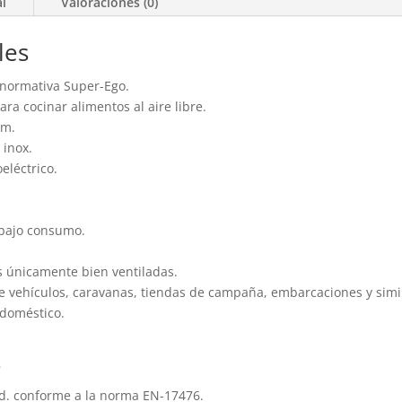
al
Valoraciones (0)
les
 normativa Super-Ego.
ara cocinar alimentos al aire libre.
cm.
 inox.
eléctrico.
 bajo consumo.
es únicamente bien ventiladas.
 de vehículos, caravanas, tiendas de campaña, embarcaciones y simi
 doméstico.
s
ad. conforme a la norma EN-17476.