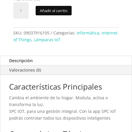
Lampara
Añadir al carrito
SPC
SIRIUS380
(6105B)
cantidad
SKU:
09037916105
Categorías:
Informática
,
Internet
of Things
,
Lámparas IoT
Descripción
Valoraciones (0)
Características Principales
Cambia el ambiente de tu hogar. Modula, activa o
transforma la luz.
SPC IOT, para una gestión integral. Con la app SPC IoT
podrás controlar todos tus dispositivos inteligentes