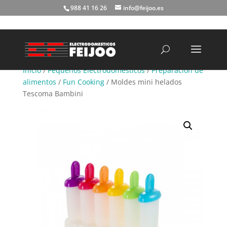
988 41 16 26
info@feijoo.es
Búsqueda
de
productos
Inicio
/
Pequeños Electrodomésticos
/
Preparación de
alimentos
/
Fun Cooking
/ Moldes mini helados
Tescoma Bambini