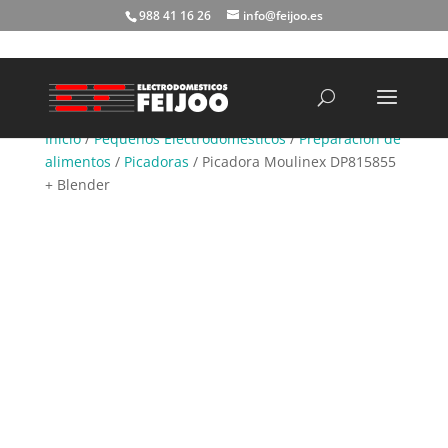
988 41 16 26
info@feijoo.es
Búsqueda
de
productos
Inicio
/
Pequeños Electrodomésticos
/
Preparación de
alimentos
/
Picadoras
/ Picadora Moulinex DP815855
+ Blender